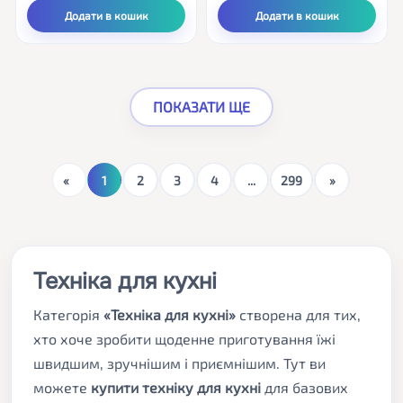
Додати в кошик
Додати в кошик
ПОКАЗАТИ ЩЕ
Поточна
1
2
3
4
...
299
сторінка
Техніка для кухні
Категорія
«Техніка для кухні»
створена для тих,
хто хоче зробити щоденне приготування їжі
швидшим, зручнішим і приємнішим. Тут ви
можете
купити техніку для кухні
для базових