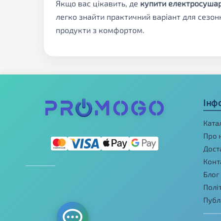
Якщо вас цікавить, де
купити електросушар
легко знайти практичний варіант для сезон
продукти з комфортом.
Інф
Ката
Про 
Дост
Конт
Блог
Полі
Публ