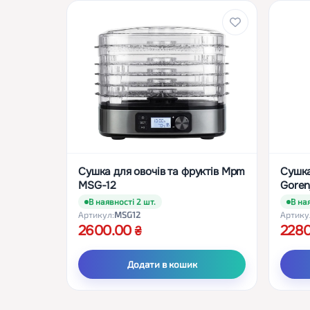
Сушка для овочів та фруктів Mpm
Сушка
MSG-12
Goren
В наявності 2 шт.
В на
Артикул:
MSG12
Артику
2600.00
228
Додати в кошик