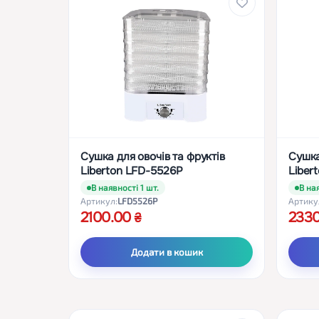
Сушка для овочів та фруктів
Сушка
Liberton LFD-5526P
Liber
В наявності 1 шт.
В ная
Артикул:
LFD5526P
Артику
2100.00
233
Додати в кошик