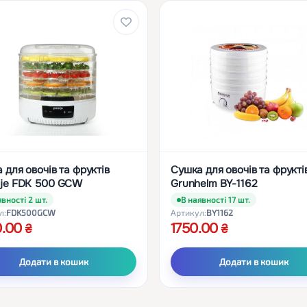
 для овочів та фруктів
Сушка для овочів та фрукті
je FDK 500 GCW
Grunhelm BY-1162
явності 2 шт.
В наявності 17 шт.
л:
FDK500GCW
Артикул:
BY1162
0.00
1750.00
Додати в кошик
Додати в кошик