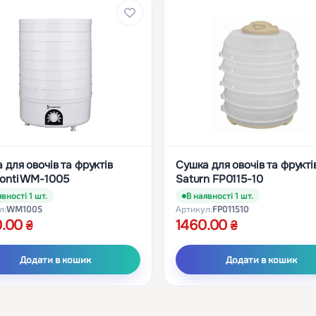
 для овочів та фруктів
Сушка для овочів та фрукті
onti WM-1005
Saturn FP0115-10
вності 1 шт.
В наявності 1 шт.
л:
WM1005
Артикул:
FP011510
0.00
1460.00
Додати в кошик
Додати в кошик