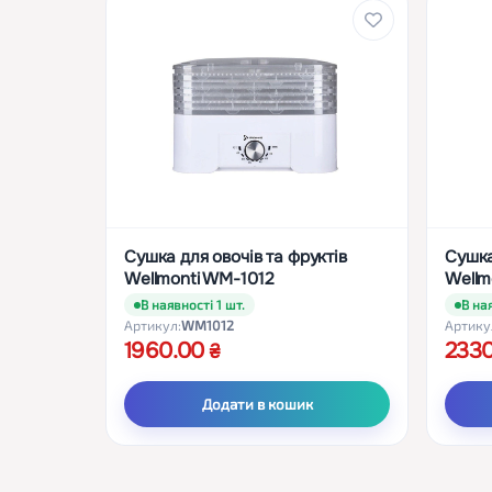
Сушка для овочів та фруктів
Сушка
Wellmonti WM-1012
Wellm
В наявності 1 шт.
В ная
Артикул:
WM1012
Артику
1960.00
233
Додати в кошик