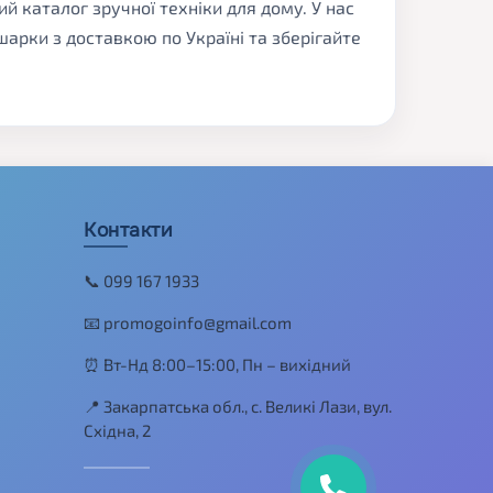
й каталог зручної техніки для дому. У нас
арки з доставкою по Україні та зберігайте
Контакти
📞 099 167 1933
📧 promogoinfo@gmail.com
⏰ Вт-Нд 8:00–15:00, Пн – вихідний
📍 Закарпатська обл., с. Великі Лази, вул.
Східна, 2