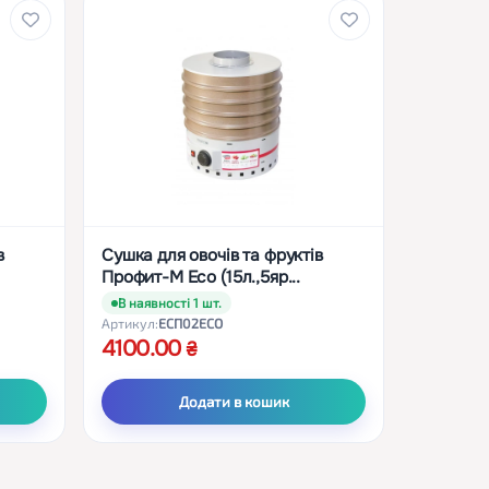
в
Сушка для овочів та фруктів
Профит-М Eсо (15л.,5яр...
В наявності 1 шт.
Артикул:
ЕСП02ECO
4100.00
Додати в кошик