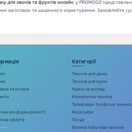
ку для овочів та фруктів онлайн
, у PROMOGO представлени
них заготовок та щоденного користування. Замовляйте суш
ормація
Категорії
лог
Техніка для дому
нас
Техніка для кухні
авка та оплата
Краса та догляд
акти
Кліматична техніка
Телевізори та офісна техніка
тика конфіденційності
Аксесуари
ічна оферта
Посуд
Велика побутова техніка