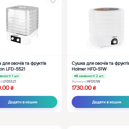
 для овочів та фруктів
Сушка для овочів та фрукті
ton LFD-5521
Holmer HFD-51W
вності 1 шт.
В наявності 2 шт.
л:
LFD5521
Артикул:
HFD51W
0.00
1730.00
Додати в кошик
Додати в кошик