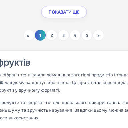
ПОКАЗАТИ ЩЕ
Поточна
1
2
3
4
5
сторінка
фруктів
»
зібрана техніка для домашньої заготівлі продуктів і трив
ів
для дому за доступною ціною. Це практичне рішення для 
 фрукти у зручному форматі.
одукти та зберігати їх для подальшого використання. Під
 рівень шуму та зручність керування. Завдяки цьому можна
ного використання.