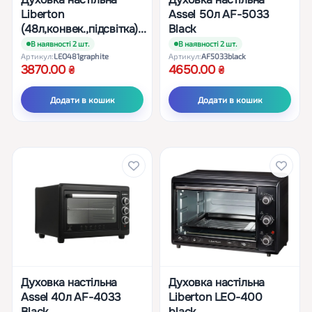
Liberton
Assel 50л AF-5033
(48л,конвек.,підсвітка)...
Black
В наявності 2 шт.
В наявності 2 шт.
Артикул:
LEO481graphite
Артикул:
AF5033black
3870.00
4650.00
Додати в кошик
Додати в кошик
Духовка настільна
Духовка настільна
Assel 40л AF-4033
Liberton LEO-400
Black
black