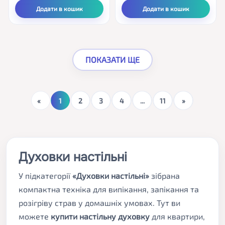
Додати в кошик
Додати в кошик
ПОКАЗАТИ ЩЕ
Поточна
1
2
3
4
...
11
сторінка
Духовки настільні
У підкатегорії
«Духовки настільні»
зібрана
компактна техніка для випікання, запікання та
розігріву страв у домашніх умовах. Тут ви
можете
купити настільну духовку
для квартири,