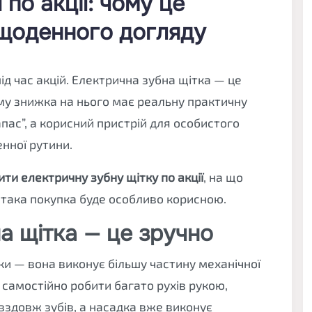
 по акції: чому це
 щоденного догляду
ід час акцій. Електрична зубна щітка — це
му знижка на нього має реальну практичну
апас”, а корисний пристрій для особистого
нної рутини.
ти електричну зубну щітку по акції
, на що
 така покупка буде особливо корисною.
а щітка — це зручно
ки — вона виконує більшу частину механічної
 самостійно робити багато рухів рукою,
вздовж зубів, а насадка вже виконує