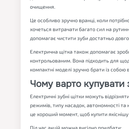
очищення.
Це особливо зручно вранці, коли потрібно
хочеться витрачати багато сил на рутин
допомагає чистити зуби достатньо довго,
Електрична щітка також допомагає зроби
контрольованим. Вона підходить для щод
компактні моделі зручно брати із собою в
Чому варто купувати з
Електричні зубні щітки можуть відрізняти
режимів, типу насадок, автономності та 
це хороший момент, щоб купити якіснішу
Під час акцій можна вигідно придбати: