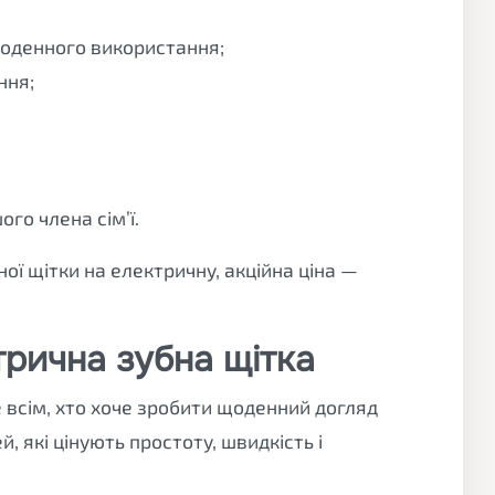
щоденного використання;
ння;
го члена сім’ї.
ої щітки на електричну, акційна ціна —
трична зубна щітка
 всім, хто хоче зробити щоденний догляд
 які цінують простоту, швидкість і