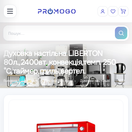
Духовка настільна LIBERTON
80л.,2400вт.,конвекція,темп. 250
°C,таймер,гриль,вертел.
Головна
Каталог
Техніка для кухні
Духовки настільні