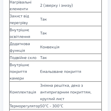
Нагрівальні
2 (зверху і знизу)
елементи
Захист від
Так
перегріву
Внутрішнє
Так
освітлення
Додаткова
Конвекція
функція
Подвійне скло
Так
Внутрішнє
покриття
Емальоване покриття
камери
Знімна решітка, деко з
Комплектація
антипригарним покриттям,
круглий лист
Терморегулятор
50°С - 300°С