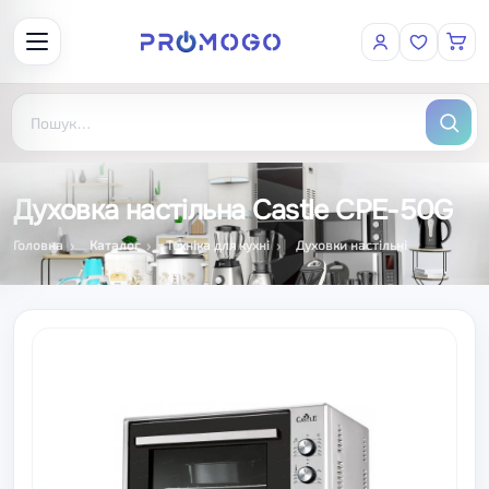
Духовка настільна Castle CPE-50G
Головна
Каталог
Техніка для кухні
Духовки настільні