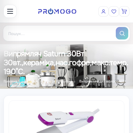
Випрямляч Saturn 30Вт
30вт.,кераміка,нас.гофре,макс.темр.
190°C.
Головна
Каталог
Краса та догляд
Випрямлячі для волосся