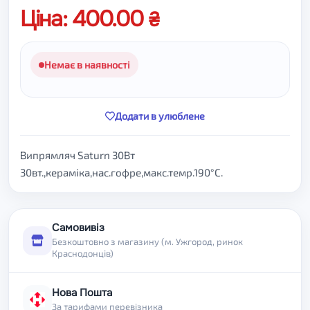
Ціна: 400.00
Немає в наявності
Додати в улюблене
Випрямляч Saturn 30Вт
30вт.,кераміка,нас.гофре,макс.темр.190°C.
Самовивіз
Безкоштовно з магазину (м. Ужгород, ринок
Краснодонців)
Нова Пошта
За тарифами перевізника