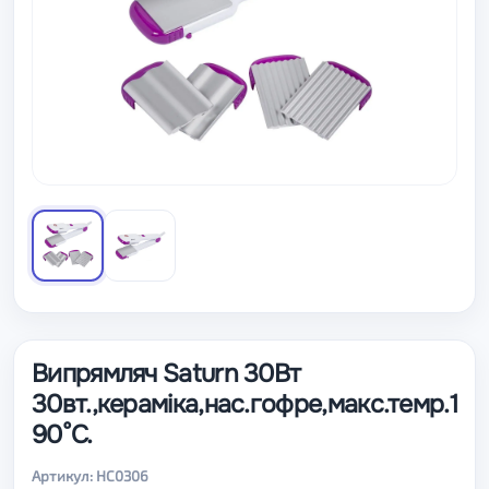
Випрямляч Saturn 30Вт
30вт.,кераміка,нас.гофре,макс.темр.1
90°C.
Артикул: НС0306