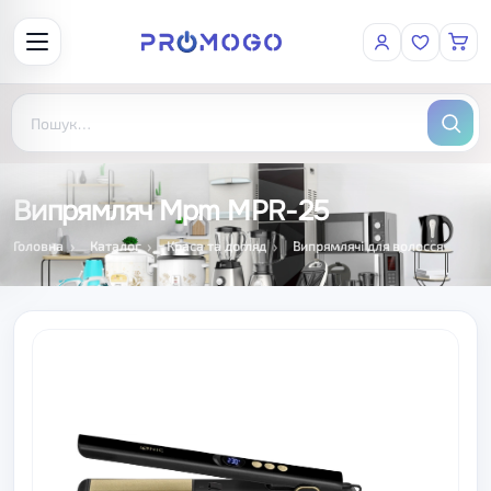
Випрямляч Mpm MPR-25
Головна
Каталог
Краса та догляд
Випрямлячі для волосся