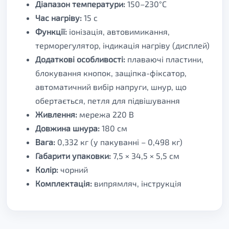
Діапазон температури:
150–230°C
Час нагріву:
15 с
Функції:
іонізація, автовимикання,
терморегулятор, індикація нагріву (дисплей)
Додаткові особливості:
плаваючі пластини,
блокування кнопок, защіпка-фіксатор,
автоматичний вибір напруги, шнур, що
обертається, петля для підвішування
Живлення:
мережа 220 В
Довжина шнура:
180 см
Вага:
0,332 кг (у пакуванні – 0,498 кг)
Габарити упаковки:
7,5 × 34,5 × 5,5 см
Колір:
чорний
Комплектація:
випрямляч, інструкція