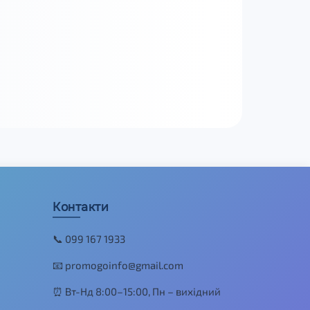
Контакти
📞 099 167 1933
📧 promogoinfo@gmail.com
⏰ Вт-Нд 8:00–15:00, Пн – вихідний