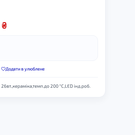
0
Додати в улюблене
6вт.,кераміка,темп.до 200 °С,LED інд.роб.