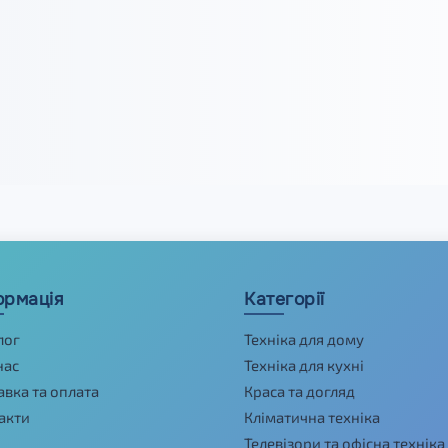
ормація
Категорії
лог
Техніка для дому
нас
Техніка для кухні
авка та оплата
Краса та догляд
акти
Кліматична техніка
Телевізори та офісна техніка