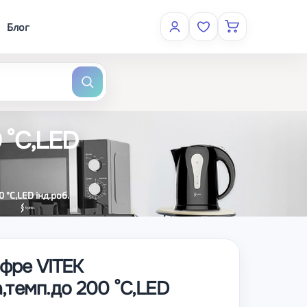
Блог
 °С,LED
 °С,LED інд.роб.
фре VITEK
а,темп.до 200 °С,LED