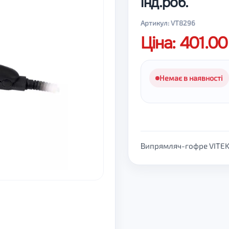
інд.роб.
Артикул: VT8296
Ціна: 401.0
Немає в наявності
Випрямляч-гофре VITEK 2