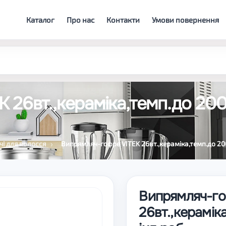
Каталог
Про нас
Контакти
Умови повернення
 26вт.,кераміка,темп.до 200
і для волосся
Випрямляч-гофре VITEK 26вт.,кераміка,темп.до 200
Випрямляч-го
26вт.,керамік