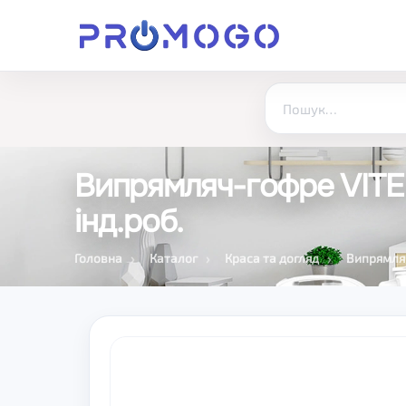
Випрямляч-гофре VITEK
інд.роб.
Головна
Каталог
Краса та догляд
Випрямляч