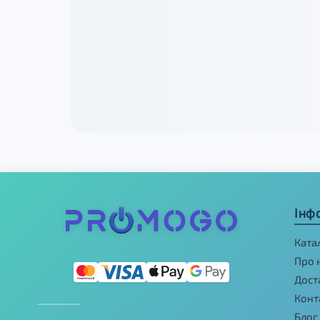
Інф
Ката
Про 
Дост
Конт
Блог