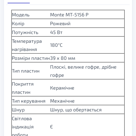
Модель
Monte MT-5156 P
Колір
Рожевий
Потужність
45 Вт
Температура
180°C
нагрівання
Розміри пластин
39 х 80 мм
Плоскі, велике гофре, дрібне
Тип пластин
гофре
Покриття
Керамічне
пластин
Тип керування
Механічне
Шнур
Шнур, що обертається
Світлова
індикація
Є
роботи