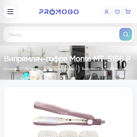
Випрямляч-гофре Monte MT-5156 P
Головна
Каталог
Краса та догляд
Випрямлячі для волосся