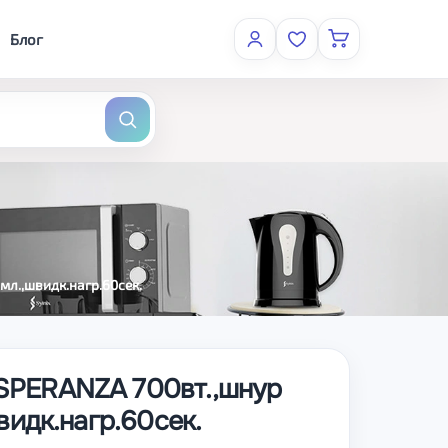
Блог
мл.,швидк.нагр.60сек.
SPERANZA 700вт.,шнур
швидк.нагр.60сек.