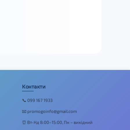
Контакти
📞 099 167 1933
📧 promogoinfo@gmail.com
⏰ Вт-Нд 8:00–15:00, Пн – вихідний