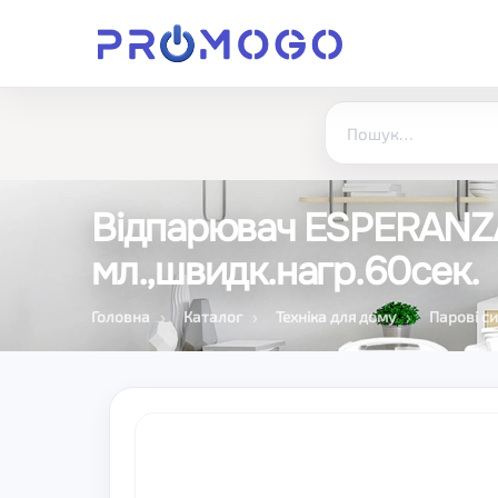
Відпарювач ESPERANZA 
мл.,швидк.нагр.60сек.
Головна
Каталог
Техніка для дому
Парові с