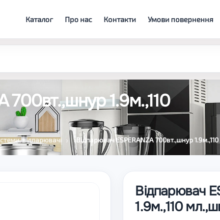
Каталог
Про нас
Контакти
Умови повернення
700вт.,шнур 1.9м.,110
истеми, відпарювачі
Відпарювач ESPERANZA 700вт.,шнур 1.9м.,110 
Відпарювач E
1.9м.,110 мл.,