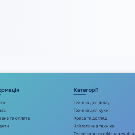
ормація
Категорії
лог
Техніка для дому
нас
Техніка для кухні
авка та оплата
Краса та догляд
акти
Кліматична техніка
Телевізори та офісна техніка