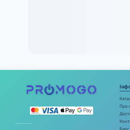
Інф
Ката
Про 
Дост
Конт
Блог