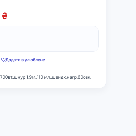
0
Додати в улюблене
0вт.,шнур 1.9м.,110 мл.,швидк.нагр.60сек.