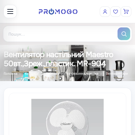
Вентилятор настільний Maestro
50вт.,3реж.,пластик. MR-904
Головна
Каталог
Кліматична та сезонна техніка
Вентилятори