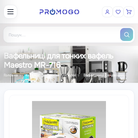
Вафельниці для тонких вафель
Maestro MR-716
Головна
Каталог
Техніка для кухні
Вафельниці, сендвічниці