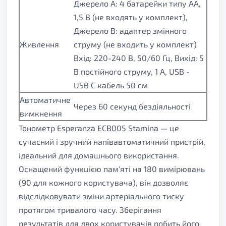
Джерело A: 4 батарейки типу АА,
1,5 В (не входять у комплект),
Джерело B: адаптер змінного
Живлення
струму (не входить у комплект)
Вхід: 220-240 В, 50/60 Гц, Вихід: 5
В постійного струму, 1 А, USB -
USB C кабель 50 см
Автоматичне
Через 60 секунд бездіяльності
вимкнення
Тонометр Esperanza ECB005 Stamina — це
сучасний і зручний напівавтоматичний пристрій,
ідеальний для домашнього використання.
Оснащений функцією пам'яті на 180 вимірювань
(90 для кожного користувача), він дозволяє
відслідковувати зміни артеріального тиску
протягом тривалого часу. Зберігання
результатів для двох користувачів робить його