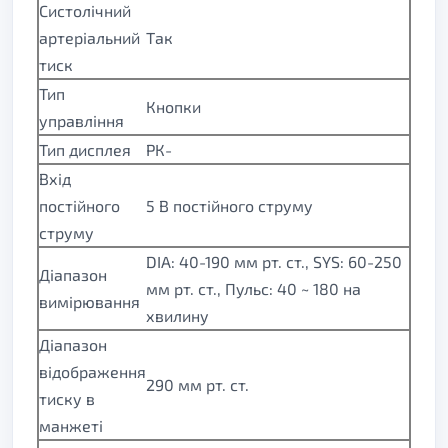
Систолічний
артеріальний
Так
тиск
Тип
Кнопки
управління
Тип дисплея
РК-
Вхід
постійного
5 В постійного струму
струму
DIA: 40-190 мм рт. ст., SYS: 60-250
Діапазон
мм рт. ст., Пульс: 40 ~ 180 на
вимірювання
хвилину
Діапазон
відображення
290 мм рт. ст.
тиску в
манжеті