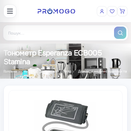
Тонометр Esperanza ECB005
Stamina
Головна
Каталог
Краса та догляд
Домашні медичні прилади та д