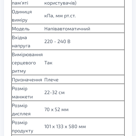
пам'яті
користувачів)
Одиниця
кПа, мм рт.ст.
виміру
Модель
Напівавтоматичний
Вхідна
220 - 240 В
напруга
Вимірювання
серцевого
Так
ритму
Призначення
Плече
Розмір
22-32 см
манжети
Розмір
70 x 52 мм
дисплея
Розмір
101 х 133 х 580 мм
продукту