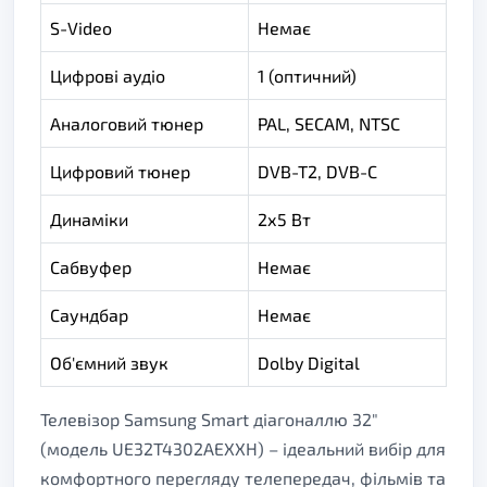
S-Video
Немає
Цифрові аудіо
1 (оптичний)
Аналоговий тюнер
PAL, SECAM, NTSC
Цифровий тюнер
DVB-T2, DVB-C
Динаміки
2х5 Вт
Сабвуфер
Немає
Саундбар
Немає
Об'ємний звук
Dolby Digital
Телевізор Samsung Smart діагоналлю 32"
(модель UE32T4302AEXXH) – ідеальний вибір для
комфортного перегляду телепередач, фільмів та