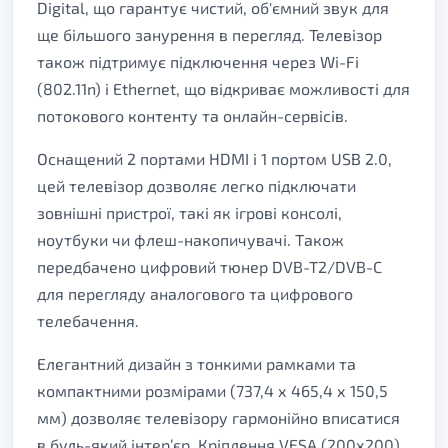
Digital, що гарантує чистий, об'ємний звук для
ще більшого занурення в перегляд. Телевізор
також підтримує підключення через Wi-Fi
(802.11n) і Ethernet, що відкриває можливості для
потокового контенту та онлайн-сервісів.
Оснащений 2 портами HDMI і 1 портом USB 2.0,
цей телевізор дозволяє легко підключати
зовнішні пристрої, такі як ігрові консолі,
ноутбуки чи флеш-накопичувачі. Також
передбачено цифровий тюнер DVB-T2/DVB-C
для перегляду аналогового та цифрового
телебачення.
Елегантний дизайн з тонкими рамками та
компактними розмірами (737,4 х 465,4 х 150,5
мм) дозволяє телевізору гармонійно вписатися
в будь-який інтер’єр. Кріплення VESA (200х200)