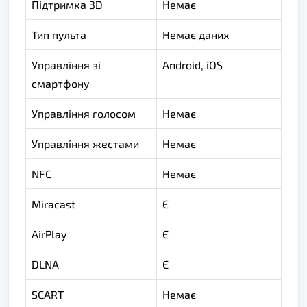
Підтримка 3D
Немає
Тип пульта
Немає даних
Управління зі
Android, iOS
смартфону
Управління голосом
Немає
Управління жестами
Немає
NFC
Немає
Miracast
Є
AirPlay
Є
DLNA
Є
SCART
Немає