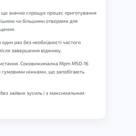
, що значно спрощує процес приготування
ібнішими чи більшими отворами для
щення.
 один раз без необхідності частого
після завершення віджиму.
користання. Соковижималка Mpm MSO-16
на гумовими ніжками, що запобігають
без зайвих зусиль і з максимальним