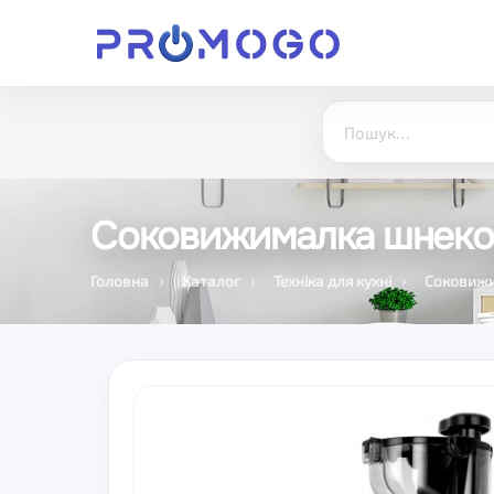
Соковижималка шнек
Головна
Каталог
Техніка для кухні
Соковиж