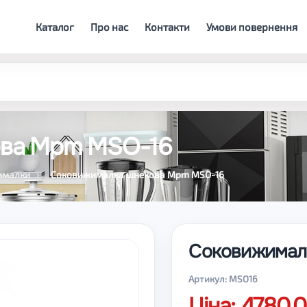
Каталог
Про нас
Контакти
Умови повернення
ова Mpm MSO-16
ималки
Соковижималка шнекова Mpm MSO-16
Соковижимал
Артикул: MSO16
Ціна: 4780.