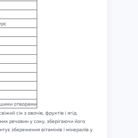
ерс
еншими отворами
ий сік з овочів, фруктів і ягід.
их речовин у соку, зберігаючи його
тує збереження вітамінів і мінералів у