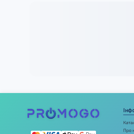
Інф
Ката
Про 