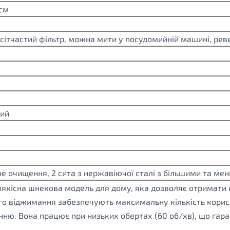
 см
сітчастий фільтр, можна мити у посудомийній машині, рев
ний
е очищення, 2 сита з нержавіючої сталі з більшими та м
сна шнекова модель для дому, яка дозволяє отримати свіж
го віджимання забезпечують максимальну кількість корисн
ню. Вона працює при низьких обертах (60 об/хв), що гаран