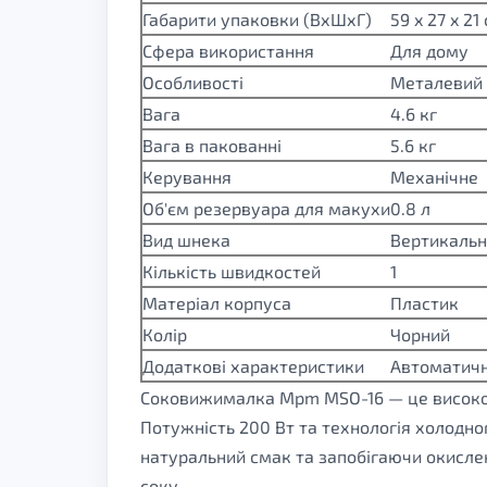
Габарити упаковки (ВхШхГ)
59 x 27 x 21
Сфера використання
Для дому
Особливості
Металевий 
Вага
4.6 кг
Вага в пакованні
5.6 кг
Керування
Механічне
Об'єм резервуара для макухи
0.8 л
Вид шнека
Вертикаль
Кількість швидкостей
1
Матеріал корпуса
Пластик
Колір
Чорний
Додаткові характеристики
Автоматичн
Соковижималка Mpm MSO-16 — це високоякі
Потужність 200 Вт та технологія холодно
натуральний смак та запобігаючи окислен
соку.