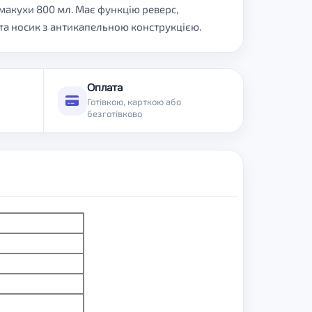
я макухи 800 мл. Має функцію реверс,
а носик з антикапельною конструкцією.
Оплата
Готівкою, карткою або
безготівково