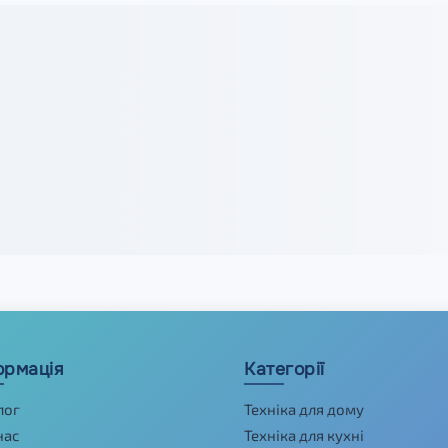
ормація
Категорії
лог
Техніка для дому
нас
Техніка для кухні