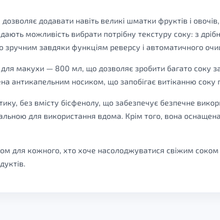
дозволяє додавати навіть великі шматки фруктів і овочів
лі дають можливість вибрати потрібну текстуру соку: з др
о зручним завдяки функціям реверсу і автоматичного очи
р для макухи — 800 мл, що дозволяє зробити багато соку за
а антикапельним носиком, що запобігає витіканню соку 
стику, без вмісту бісфенолу, що забезпечує безпечне ви
деальною для використання вдома. Крім того, вона оснаще
ром для кожного, хто хоче насолоджуватися свіжим соком 
дуктів.