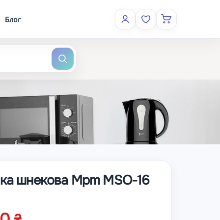
Блог
ка шнекова Mpm MSO-16
00