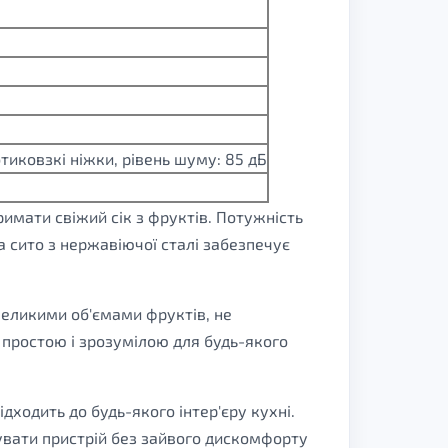
тиковзкі ніжки, рівень шуму: 85 дБ
имати свіжий сік з фруктів. Потужність
а сито з нержавіючої сталі забезпечує
великими об'ємами фруктів, не
простою і зрозумілою для будь-якого
дходить до будь-якого інтер'єру кухні.
вувати пристрій без зайвого дискомфорту