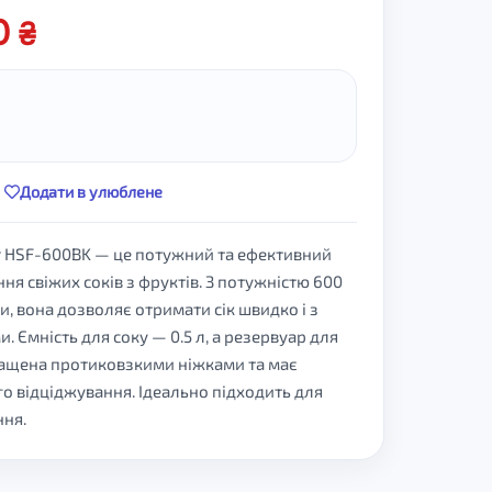
00
Додати в улюблене
 HSF-600BK — це потужний та ефективний
ня свіжих соків з фруктів. З потужністю 600
, вона дозволяє отримати сік швидко і з
 Ємність для соку — 0.5 л, а резервуар для
снащена протиковзкими ніжками та має
го відціджування. Ідеально підходить для
ня.