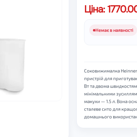
Ціна: 1770.
Немає в наявності
Соковижималка Heinner
пристрій для приготуван
Вт та двома швидкостями
мінімальними зусиллями.
макухи — 1.5 л. Вона о
сталеве сито для кращо
домашнього використан