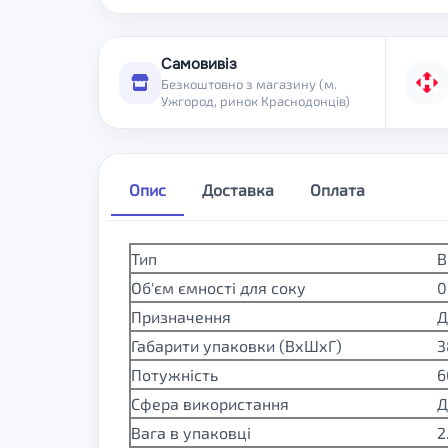
Самовивіз
Безкоштовно з магазину (м.
Ужгород, ринок Краснодонців)
Опис
Доставка
Оплата
Тип
В
Об'єм ємності для соку
0
Призначення
Д
Габарити упаковки (ВхШхГ)
3
Потужність
6
Сфера використання
Д
Вага в упаковці
2