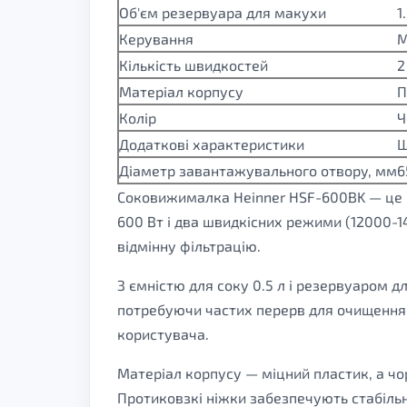
Об'єм резервуара для макухи
1
Керування
М
Кількість швидкостей
2
Матеріал корпусу
П
Колір
Ч
Додаткові характеристики
Ш
Діаметр завантажувального отвору, мм
6
Соковижималка Heinner HSF-600BK — це ві
600 Вт і два швидкісних режими (12000-1
відмінну фільтрацію.
З ємністю для соку 0.5 л і резервуаром 
потребуючи частих перерв для очищення.
користувача.
Матеріал корпусу — міцний пластик, а чор
Протиковзкі ніжки забезпечують стабільн