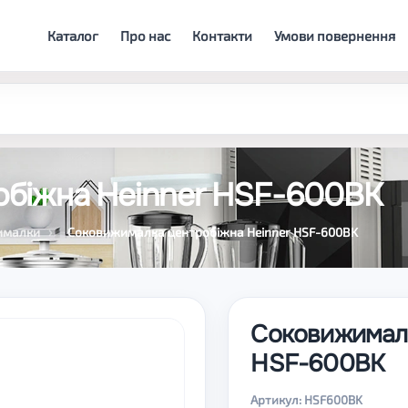
Каталог
Про нас
Контакти
Умови повернення
біжна Heinner HSF-600BK
ималки
Соковижималка центробіжна Heinner HSF-600BK
Соковижималк
HSF-600BK
Артикул: HSF600BK