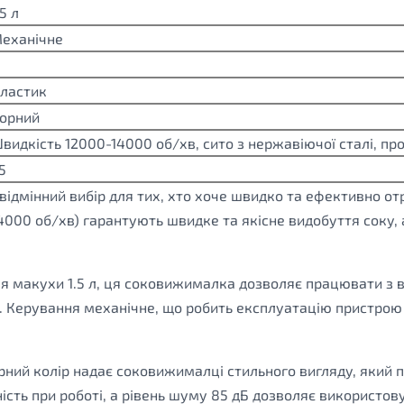
.5 л
еханічне
ластик
орний
видкість 12000-14000 об/хв, сито з нержавіючої сталі, про
5
дмінний вибір для тих, хто хоче швидко та ефективно отр
4000 об/хв) гарантують швидке та якісне видобуття соку, 
для макухи 1.5 л, ця соковижималка дозволяє працювати з 
 Керування механічне, що робить експлуатацію пристрою 
ний колір надає соковижималці стильного вигляду, який пі
ість при роботі, а рівень шуму 85 дБ дозволяє використо