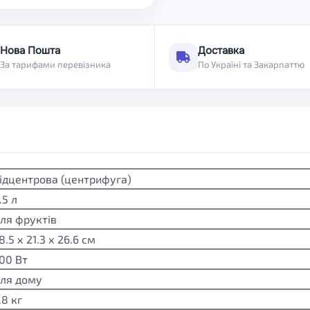
Нова Пошта
Доставка
За тарифами перевізника
По Україні та Закарпаттю
ідцентрова (центрифуга)
.5 л
ля фруктів
8.5 х 21.3 х 26.6 см
00 Вт
ля дому
.8 кг