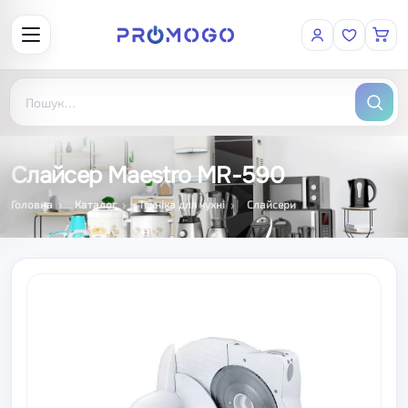
Слайсер Maestro MR-590
Головна
Каталог
Техніка для кухні
Слайсери