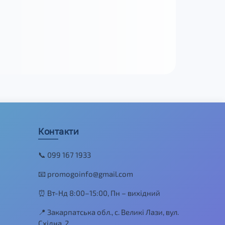
Контакти
📞 099 167 1933
📧 promogoinfo@gmail.com
⏰ Вт-Нд 8:00–15:00, Пн – вихідний
📍 Закарпатська обл., с. Великі Лази, вул.
Східна, 2