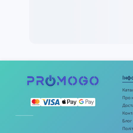
Інф
Ката
Про 
Дост
Конт
Блог
Полі