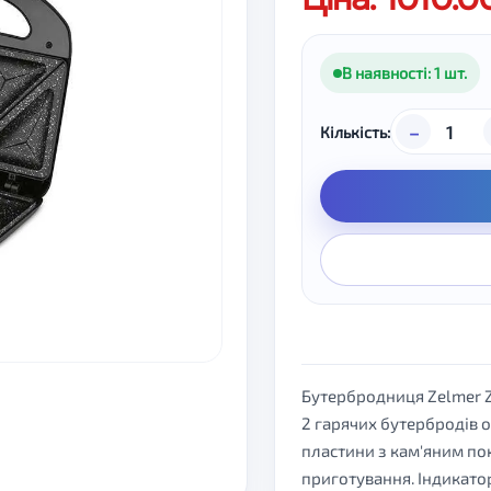
В наявності: 1 шт.
–
Кількість:
Бутербродниця Zelmer Z
2 гарячих бутербродів о
пластини з кам'яним по
приготування. Індикатор