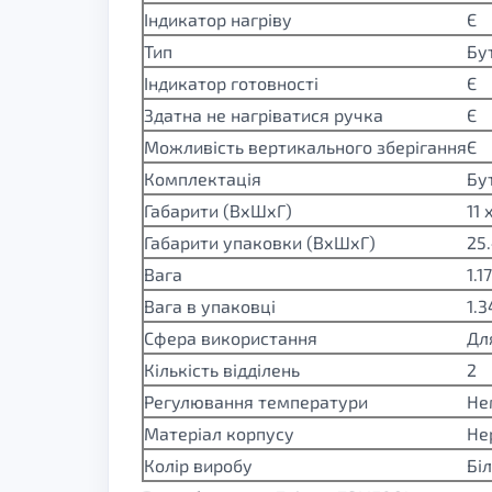
Індикатор нагріву
Є
Тип
Бу
Індикатор готовності
Є
Здатна не нагріватися ручка
Є
Можливість вертикального зберігання
Є
Комплектація
Бу
Габарити (ВхШхГ)
11 
Габарити упаковки (ВхШхГ)
25.
Вага
1.1
Вага в упаковці
1.3
Сфера використання
Дл
Кількість відділень
2
Регулювання температури
Не
Матеріал корпусу
Не
Колір виробу
Бі