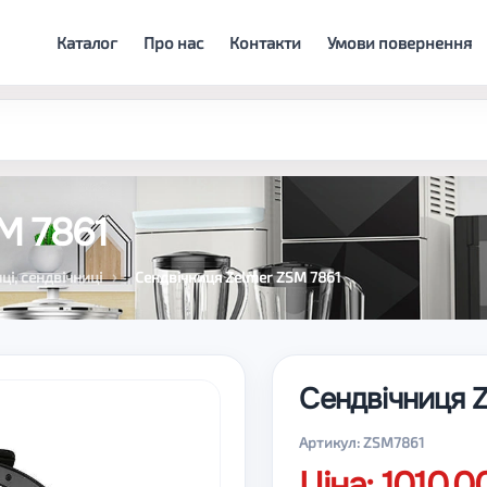
Каталог
Про нас
Контакти
Умови повернення
M 7861
і, сендвічниці
Сендвічниця Zelmer ZSM 7861
Сендвічниця 
Артикул: ZSM7861
Ціна: 1010.