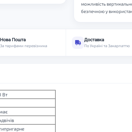
можливість вертикально
безпечною у використан
Нова Пошта
Доставка
За тарифами перевізника
По Україні та Закарпаттю
0 Вт
має
ндвічів
типригарне