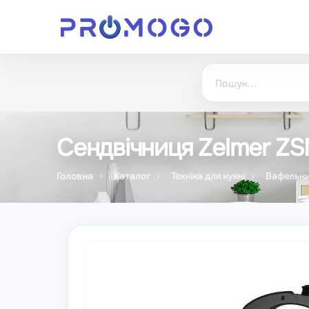
Сендвічниця Zelmer ZS
Головна
Каталог
Техніка для кухні
Вафельниц