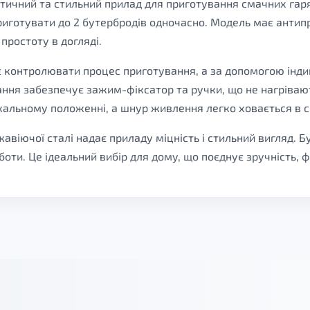
тичний та стильний прилад для приготування смачних гар
иготувати до 2 бутербродів одночасно. Модель має антип
простоту в догляді.
є контролювати процес приготування, а за допомогою інди
ння забезпечує зажим-фіксатор та ручки, що не нагрівают
альному положенні, а шнур живлення легко ховається в сп
жавіючої сталі надає приладу міцність і стильний вигляд.
оботи. Це ідеальний вибір для дому, що поєднує зручність, ф