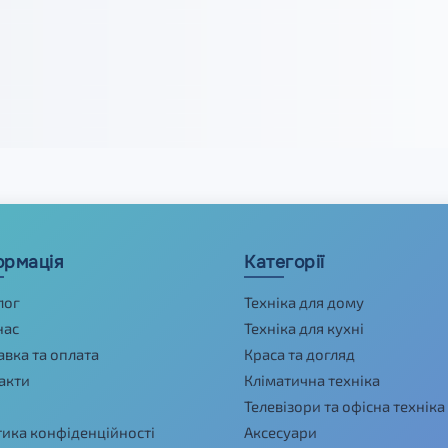
ормація
Категорії
лог
Техніка для дому
нас
Техніка для кухні
авка та оплата
Краса та догляд
акти
Кліматична техніка
Телевізори та офісна техніка
тика конфіденційності
Аксесуари