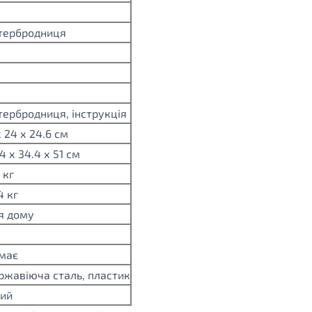
тербродниця
тербродниця, інструкція
х 24 х 24.6 см
4 х 34.4 х 51 см
7 кг
4 кг
я дому
має
ржавіюча сталь, пластик
лий