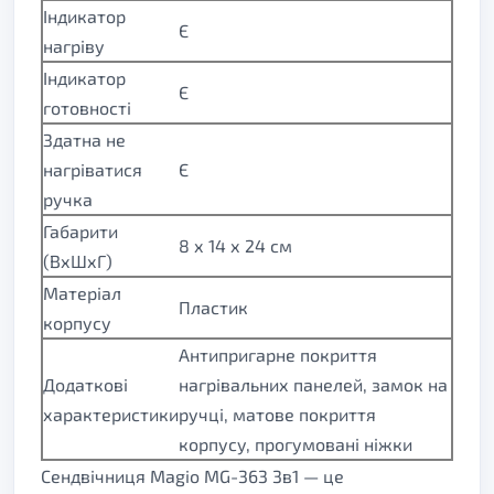
Індикатор
Є
нагріву
Індикатор
Є
готовності
Здатна не
нагріватися
Є
ручка
Габарити
8 х 14 х 24 см
(ВхШхГ)
Матеріал
Пластик
корпусу
Антипригарне покриття
Додаткові
нагрівальних панелей, замок на
характеристики
ручці, матове покриття
корпусу, прогумовані ніжки
Сендвічниця Magio MG-363 3в1 — це