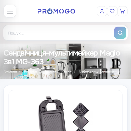
Сендвічниця-мультимейкер Magio
3в1 MG-363
Головна
Каталог
Техніка для кухні
Вафельниці, сендвічниці