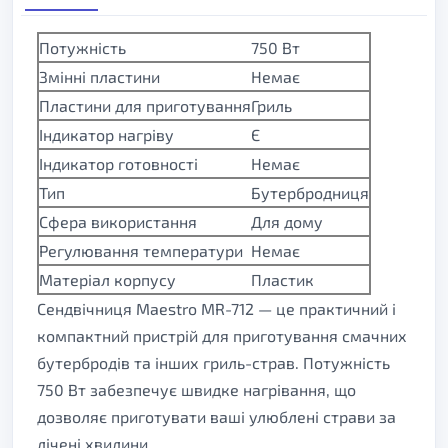
Потужність
750 Вт
Змінні пластини
Немає
Пластини для приготування
Гриль
Індикатор нагріву
Є
Індикатор готовності
Немає
Тип
Бутербродниця
Сфера використання
Для дому
Регулювання температури
Немає
Матеріал корпусу
Пластик
Сендвічниця Maestro MR-712 — це практичний і
компактний пристрій для приготування смачних
бутербродів та інших гриль-страв. Потужність
750 Вт забезпечує швидке нагрівання, що
дозволяє приготувати ваші улюблені страви за
лічені хвилини.