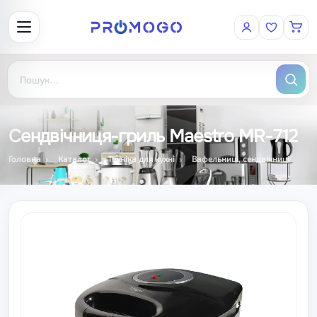
Сендвічниця-гриль Maestro MR-712
Головна
Каталог
Техніка для кухні
Вафельниці, сендвічниці