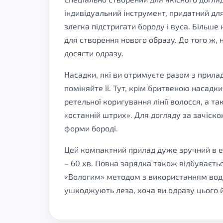
індивідуальний інструмент, придатний д
злегка підстригати бороду і вуса. Більше 
для створення нового образу. До того ж,
досягти одразу.
Насадки, які ви отримуєте разом з прила
поміняйте її. Тут, крім бритвеною насадки
ретельної коригування лінії волосся, а т
«останній штрих». Для догляду за зачіскою
форми бороді.
Цей компактний прилад дуже зручний в е
– 60 хв. Повна зарядка також відбуваєтьс
«Вологим» методом з використанням води, 
ушкоджують леза, хоча ви одразу цього й