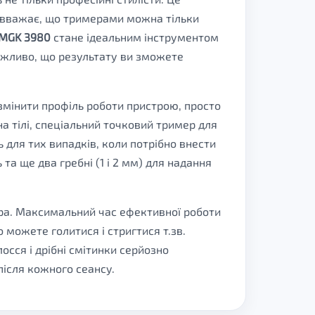
о вважає, що тримерами можна тільки
 MGK 3980
стане ідеальним інструментом
ожливо, що результату ви зможете
 змінити профіль роботи пристрою, просто
на тілі, спеціальний точковий тример для
ь для тих випадків, коли потрібно внести
та ще два гребні (1 і 2 мм) для надання
ра. Максимальний час ефективної роботи
 можете голитися і стригтися т.зв.
осся і дрібні смітинки серйозно
після кожного сеансу.