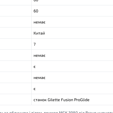
60
немає
Китай
7
немає
є
немає
є
станок Gilette Fusion ProGlide
у за обличчям і тілом, тример MGK 3980 від Braun купують 