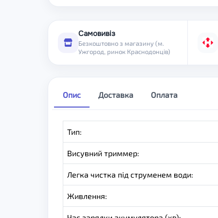
Самовивіз
Безкоштовно з магазину (м.
Ужгород, ринок Краснодонців)
Опис
Доставка
Оплата
Тип:
Висувний триммер:
Легка чистка під струменем води:
Живлення:
Час зарядки акумулятора (хв):