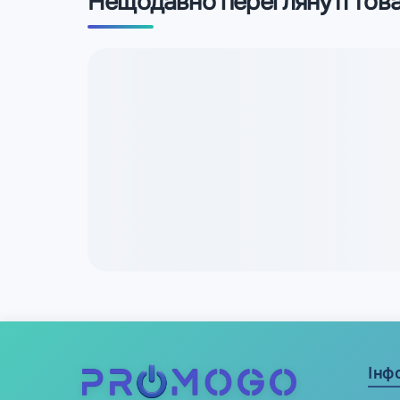
Нещодавно переглянуті тов
Інф