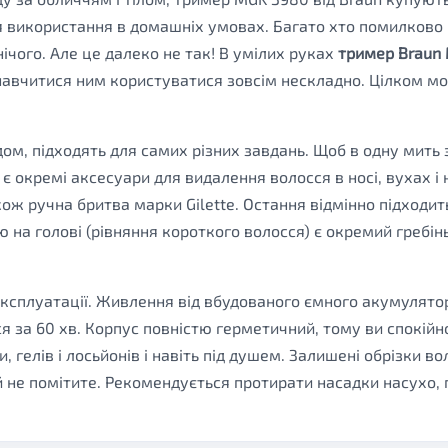
ля використання в домашніх умовах. Багато хто помилков
нічого. Але це далеко не так! В умілих руках
тример Braun
 навчитися ним користуватися зовсім нескладно. Цілком м
дом, підходять для самих різних завдань. Щоб в одну мить
 є окремі аксесуари для видалення волосся в носі, вухах і 
акож ручна бритва марки Gilette. Остання відмінно підходит
 на голові (рівняння короткого волосся) є окремий гребінь 
ксплуатації. Живлення від вбудованого ємного акумулято
я за 60 хв. Корпус повністю герметичний, тому ви спокійно
гелів і лосьйонів і навіть під душем. Залишені обрізки вол
 не помітите. Рекомендується протирати насадки насухо, 