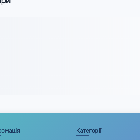
ари
ормація
Категорії