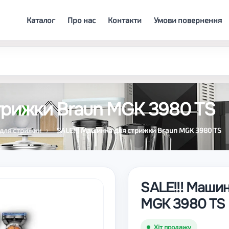
Каталог
Про нас
Контакти
Умови повернення
стрижки Braun MGK 3980 TS
для стрижки
SALE!!! Машинка для стрижки Braun MGK 3980 TS
SALE!!! Маши
MGK 3980 TS
Хіт продажу