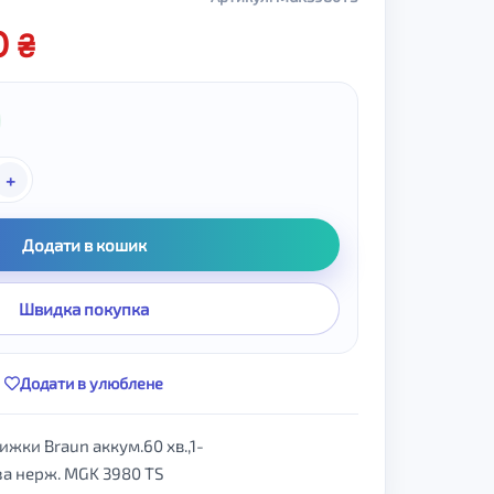
00
+
Додати в кошик
Швидка покупка
Додати в улюблене
ижки Braun аккум.60 хв.,1-
за нерж. MGK 3980 TS