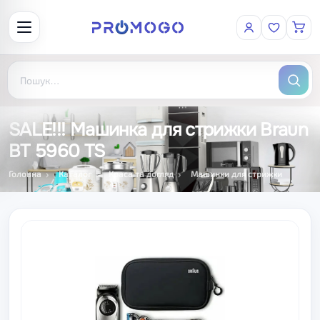
SALE!!! Машинка для стрижки Braun
BT 5960 TS
Головна
Каталог
Краса та догляд
Машинки для стрижки