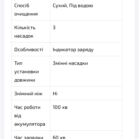
Спосіб
Сухий, Під водою
очищення
Кількість
3
насадок
Особливості
Iндикатор заряду
Тип
Змінні насадки
установки
довжини
Знімний ніж
Ні
Час роботи
100 хв
від
акумулятора
Час зарядки
60 хв