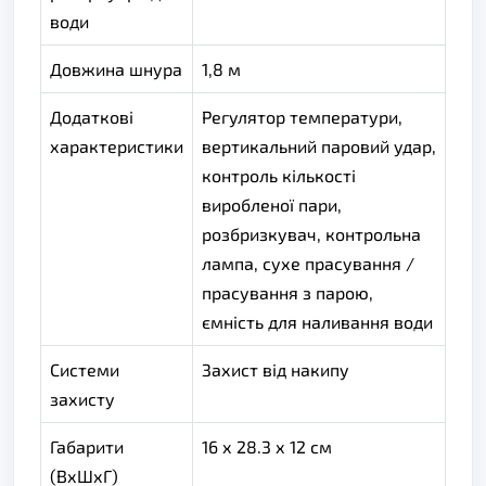
води
Довжина шнура
1,8 м
Додаткові
Регулятор температури,
характеристики
вертикальний паровий удар,
контроль кількості
виробленої пари,
розбризкувач, контрольна
лампа, сухе прасування /
прасування з парою,
ємність для наливання води
Системи
Захист від накипу
захисту
Габарити
16 х 28.3 х 12 см
(ВхШхГ)