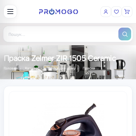
Праска Zelmer ZIR 1505 Ceramic
Головна
Каталог
Техніка для дому
Праски