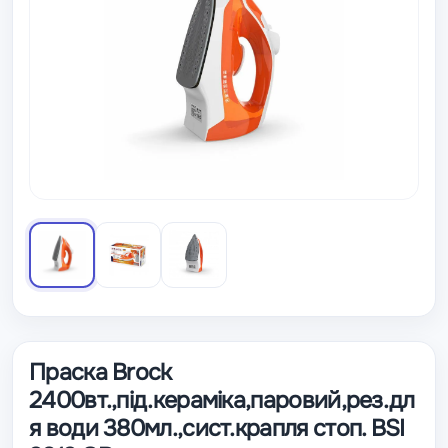
Праска Brock
2400вт.,під.кераміка,паровий,рез.дл
я води 380мл.,сист.крапля стоп. BSI