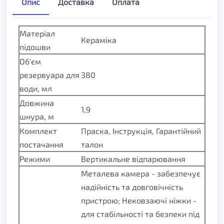
Опис
Доставка
Оплата
Матеріал
Кераміка
підошви
Об'єм
резервуара для
380
води, мл
Довжина
1,9
шнура, м
Комплект
Праска, Інструкція, Гарантійний
постачання
талон
Режими
Вертикальне відпарювання
Металева камера - забезпечує
надійність та довговічність
пристрою; Нековзаючі ніжки -
для стабільності та безпеки під