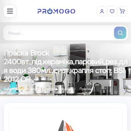
Праска Brock
2400вт.,під.кераміка,паровий,рез.дл
я води 380мл.,сист.крапля стоп. BSI
2012 OR
Головна
Каталог
Техніка для дому
Праски