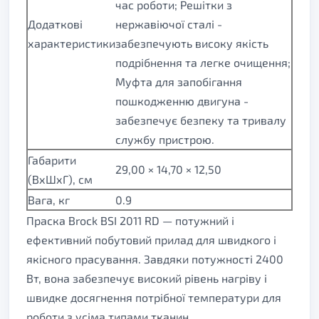
час роботи; Решітки з
Додаткові
нержавіючої сталі -
характеристики
забезпечують високу якість
подрібнення та легке очищення;
Муфта для запобігання
пошкодженню двигуна -
забезпечує безпеку та тривалу
службу пристрою.
Габарити
29,00 × 14,70 × 12,50
(ВхШхГ), см
Вага, кг
0.9
Праска Brock BSI 2011 RD — потужний і
ефективний побутовий прилад для швидкого і
якісного прасування. Завдяки потужності 2400
Вт, вона забезпечує високий рівень нагріву і
швидке досягнення потрібної температури для
роботи з усіма типами тканин.