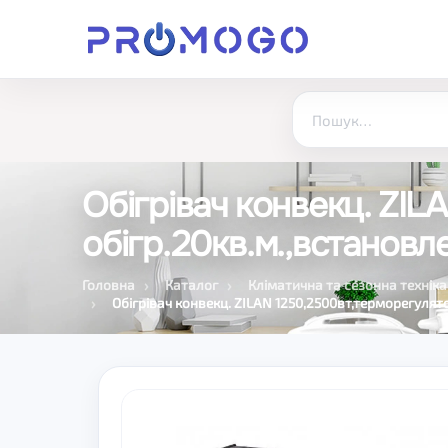
Обігрівач конвекц. ZI
обігр.20кв.м.,встановл
Головна
Каталог
Кліматична та сезонна техніка
Обігрівач конвекц. ZILAN 1250,2500вт,терморегулят