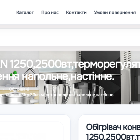
Каталог
Про нас
Контакти
Умови повернення
LAN 1250,2500вт,терморегул
ення напольне,настінне.
Обігрівачі
ор,площа обігр.20кв.м.,встановлення напольне,настінне.
Обігрівач кон
1250,2500вт,