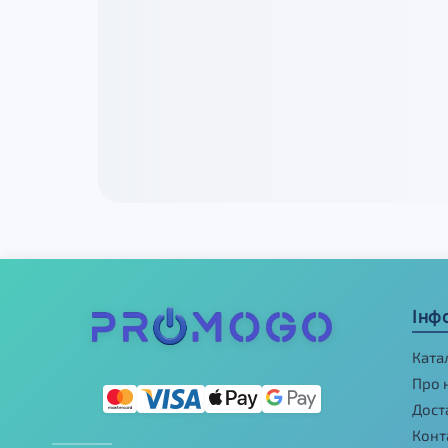
Інф
Ката
Про 
Дост
Конт