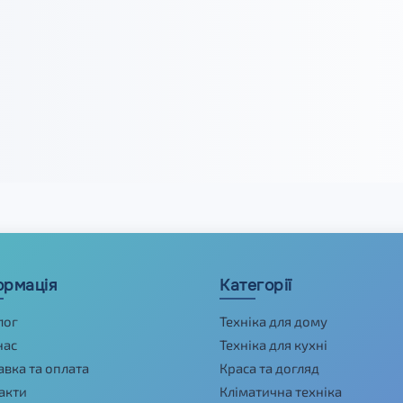
ормація
Категорії
лог
Техніка для дому
нас
Техніка для кухні
авка та оплата
Краса та догляд
акти
Кліматична техніка