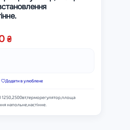
,встановлення
інне.
00
Додати в улюблене
AN 1250,2500вт,терморегулятор,площа
ння напольне,настінне.