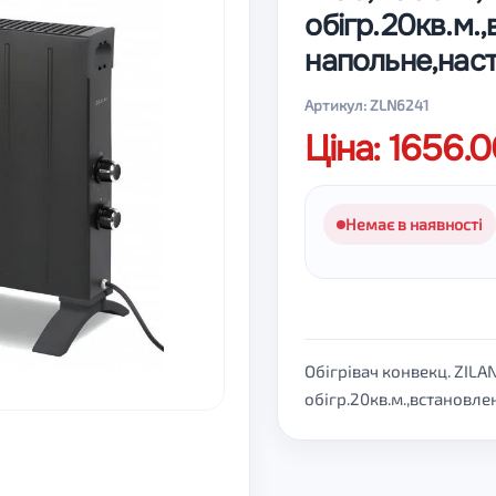
обігр.20кв.м.
напольне,наст
Артикул: ZLN6241
Ціна: 1656.
Немає в наявності
Обігрівач конвекц. ZIL
обігр.20кв.м.,встановле