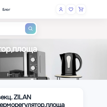
Блог
ятор,площа
векц. ZILAN
терморегулятор,площа