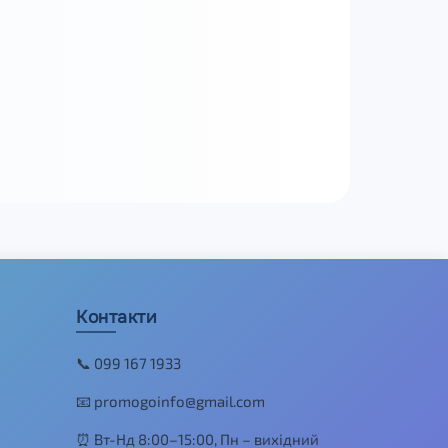
Контакти
📞 099 167 1933
📧 promogoinfo@gmail.com
⏰ Вт-Нд 8:00–15:00, Пн – вихідний