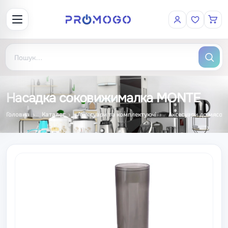
Насадка соковижималка MONTE
Головна
Каталог
Аксесуари та комплектуючі
Аксесуари до мясор