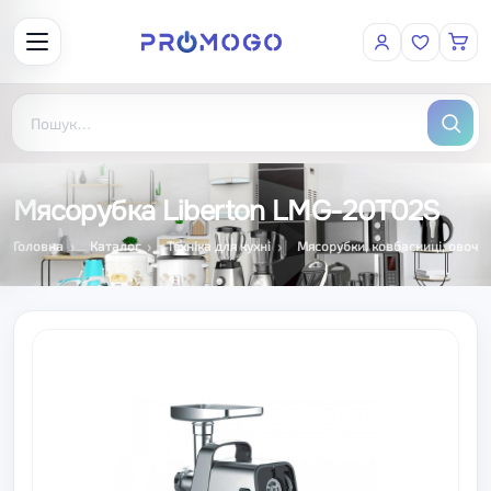
Мясорубка Liberton LMG-20T02S
Головна
Каталог
Техніка для кухні
Мясорубки, ковбасниці, овочер