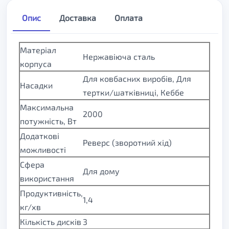
Опис
Доставка
Оплата
Матеріал
Нержавіюча сталь
корпуса
Для ковбасних виробів, Для
Насадки
тертки/шатківниці, Кеббе
Максимальна
2000
потужність, Вт
Додаткові
Реверс (зворотний хід)
можливості
Сфера
Для дому
використання
Продуктивність,
1,4
кг/хв
Кількість дисків
3