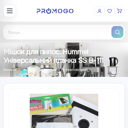
Мішок для пилос. Hummel
Універсальний планка SS B-111
Головна
Каталог
Аксесуари та комплектуючі