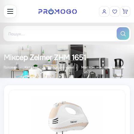
Міксер Zelmer ZHM 1651
Головна
Каталог
Техніка для кухні
Міксери, міксери з чашою