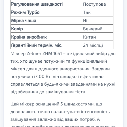
Регулювання швидкості
Поступове
Режим Турбо
Так
Мірна чаша
Ні
Колір
Бежевий
Країна виробник
Китай
Гарантійний термін, міс.
24 місяці
Міксер Zelmer ZHM 1651 – це ідеальний вибір для
тих, хто шукає потужний та функціональний
міксер для щоденного використання. Завдяки
потужності 400 Вт, він швидко і ефективно
справляється з будь-якими завданнями на кухні,
від збивання до замішування тіста.
Цей міксер оснащений 5 швидкостями, що
дозволяють точно налаштувати інтенсивність
змішування залежно від ваших потреб. А
наявність турбо режиму дозволяє працювати на