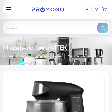
Міксер-тістоміс VITEK
Головна
Каталог
Техніка для кухні
Міксери, міксери з чашою