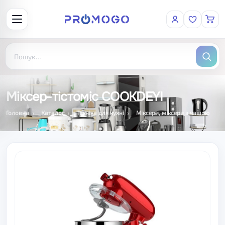
Міксер-тістоміс COOKDEYI
Головна
Каталог
Техніка для кухні
Міксери, міксери з чашою