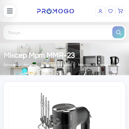
Міксер Mpm MMR-23
Головна
Каталог
Техніка для кухні
Міксери, міксери з чашою