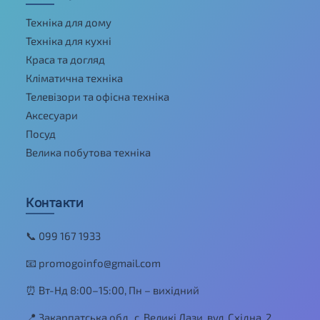
Техніка для дому
Техніка для кухні
Краса та догляд
Кліматична техніка
Телевізори та офісна техніка
Аксесуари
Посуд
Велика побутова техніка
Контакти
📞 099 167 1933
📧 promogoinfo@gmail.com
⏰ Вт-Нд 8:00–15:00, Пн – вихідний
📍 Закарпатська обл., с. Великі Лази, вул. Східна, 2