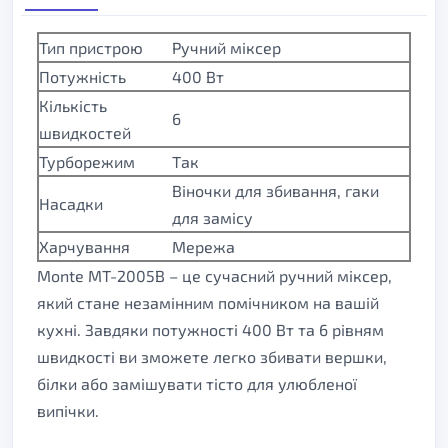
Тип пристрою
Ручний міксер
Потужність
400 Вт
Кількість
6
швидкостей
Турборежим
Так
Віночки для збивання, гаки
Насадки
для замісу
Харчування
Мережа
Monte MT-2005B – це сучасний ручний міксер,
який стане незамінним помічником на вашій
кухні. Завдяки потужності 400 Вт та 6 рівням
швидкості ви зможете легко збивати вершки,
білки або замішувати тісто для улюбленої
випічки.