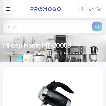
Міксер Monte MT-2005B
Головна
Каталог
Техніка для кухні
Міксери, міксери з чашою