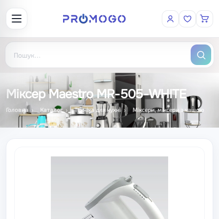
Міксер Maestro MR-505-WHITE
Головна
Каталог
Техніка для кухні
Міксери, міксери з чашою