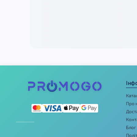
Інф
Ката
Про 
Дост
Конт
Блог
Полі