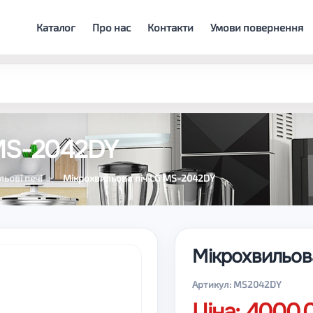
Каталог
Про нас
Контакти
Умови повернення
 MS-2042DY
ьові печі
Мікрохвильова піч LG MS-2042DY
Мікрохвильов
Артикул: MS2042DY
Ціна: 4000