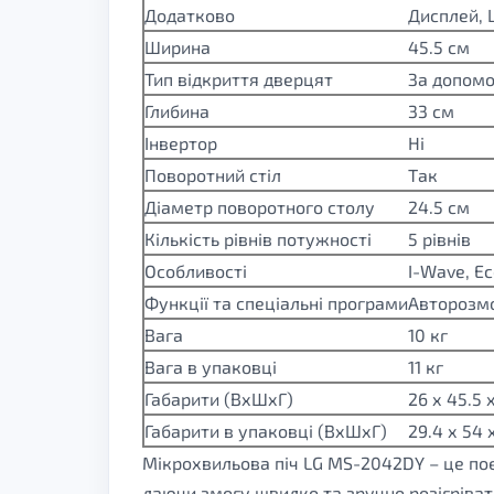
Додатково
Дисплей, 
Ширина
45.5 см
Тип відкриття дверцят
За допом
Глибина
33 см
Інвертор
Ні
Поворотний стіл
Так
Діаметр поворотного столу
24.5 см
Кількість рівнів потужності
5 рівнів
Особливості
I-Wave, E
Функції та спеціальні програми
Авторозмо
Вага
10 кг
Вага в упаковці
11 кг
Габарити (ВхШхГ)
26 х 45.5 
Габарити в упаковці (ВхШхГ)
29.4 х 54 
Мікрохвильова піч LG MS-2042DY – це поє
даючи змогу швидко та зручно розігріват