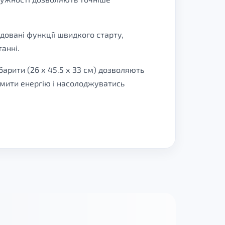
довані функції швидкого старту,
анні.
барити (26 х 45.5 х 33 см) дозволяють
номити енергію і насолоджуватись