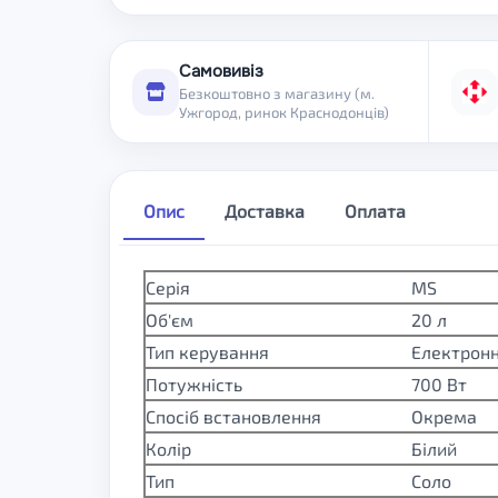
Самовивіз
Безкоштовно з магазину (м.
Ужгород, ринок Краснодонців)
Опис
Доставка
Оплата
Серія
MS
Об'єм
20 л
Тип керування
Електрон
Потужність
700 Вт
Спосіб встановлення
Окрема
Колір
Білий
Тип
Соло