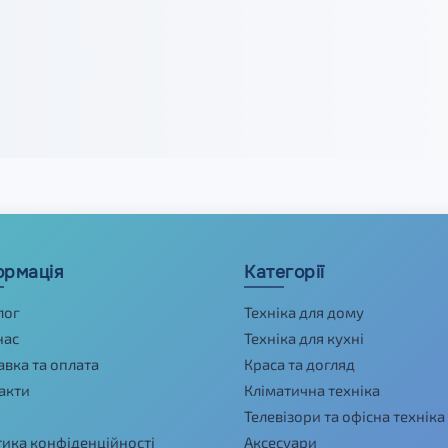
ормація
Категорії
лог
Техніка для дому
нас
Техніка для кухні
авка та оплата
Краса та догляд
акти
Кліматична техніка
Телевізори та офісна техніка
тика конфіденційності
Аксесуари