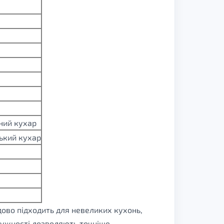
дний кухар
ський кухар
дово підходить для невеликих кухонь,
отужності дозволяють точніше