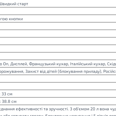
Швидкий старт
огою кнопки
co On, Дисплей, Французький кухар, Італійський кухар, Схі
рожування, Захист від дітей (блокування приладу), Росій
х 33 см
х 38.8 см
днання ефективності та зручності. З об'ємом 20 л вона чу
и або готувати страви. Електронне керування і 5 рівнів п