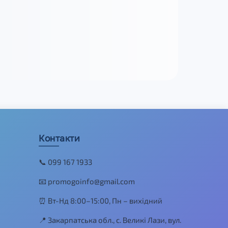
Контакти
📞 099 167 1933
📧 promogoinfo@gmail.com
⏰ Вт-Нд 8:00–15:00, Пн – вихідний
📍 Закарпатська обл., с. Великі Лази, вул.