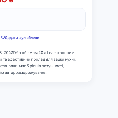
Додати в улюблене
S-2042DY з об'ємом 20 л і електронним
й та ефективний прилад для вашої кухні.
становки, має 5 рівнів потужності,
цію авторозморожування.