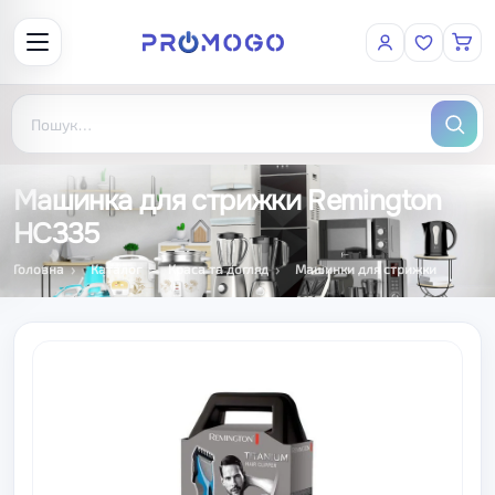
Машинка для стрижки Remington
HC335
Головна
Каталог
Краса та догляд
Машинки для стрижки