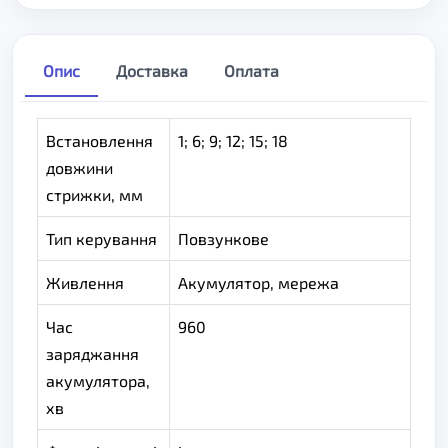
Опис
Доставка
Оплата
Встановлення
1; 6; 9; 12; 15; 18
довжини
стрижки, мм
Тип керування
Повзункове
Живлення
Акумулятор, мережа
Час
960
заряджання
акумулятора,
хв