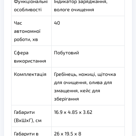
Функціональні
Індикатор заряджання,
особливості
вологе очищення
Час
40
автономної
роботи, хв
Сфера
Побутовий
використання
Комплектація
Гребінець, ножиці, щіточка
для очищення, олива для
змащення, кейс для
зберігання
Габарити
16.9 х 4.85 х 3.62
(ВхШхГ), см
Габарити в
26 х 19.5 х 8