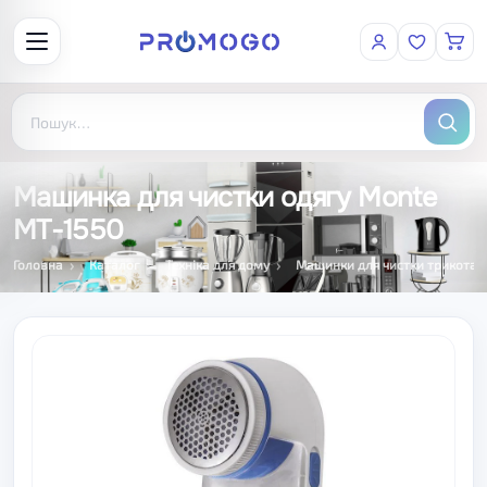
Машинка для чистки одягу Monte
MT-1550
Головна
Каталог
Техніка для дому
Машинки для чистки трикотаж