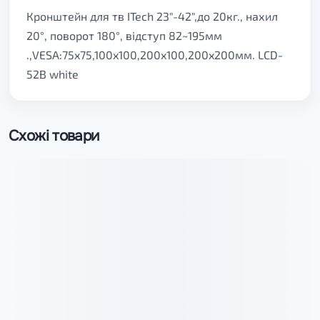
Кронштейн для тв ITech 23"-42",до 20кг., нахил
20°, поворот 180°, відступ 82~195мм
.,VESA:75x75,100x100,200x100,200x200мм. LCD-
52B white
Схожі товари