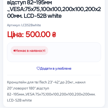
відступ 82~195мм
.,VESA:75x75,100x100,200x100,200x2
00мм. LCD-52B white
Артикул: LCD52Bwhite
Ціна: 500.00
Немає в наявності
Додати в улюблене
Кронштейн для тв ITech 23"-42",до 20кг., нахил
20°,поворот 180°,відступ
82~195мм.,VESA:75x75,100x100,200x100,200x200мм.
LCD-52B white