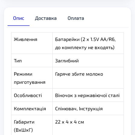
Опис
Доставка
Оплата
Живлення
Батарейки (2 х 1.5V AA/R6,
до комплекту не входять)
Тип
Заглибний
Режими
Гаряче збите молоко
приготування
Особливості
Віночок з нержавіючої сталі
Комплектація
Спінювач, Інструкція
Габарити
22 х 4 х 4 см
(ВхШхГ)