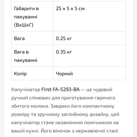
Габарити в
25 х 5 х 5 см
пакуванні
(ВхШхГ)
Вага
0.25 кг
Вага в
0.35 кг
пакуванні
Колір
Чорний
Капучінатор
First FA-5293-BA
— це чудовий
ручний спінювач для приготування гарячого
збитого молока. Завдяки його компактному
розміру та зручному заглибному дизайну, цей
капучінатор стане незамінним помічником на
вашій кухні. Його віночок з нержавіючої сталі