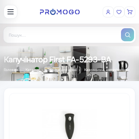
Капучінатор First FA-5293-BA
Головна
Каталог
Техніка для кухні
Кавомолки, капучінатори