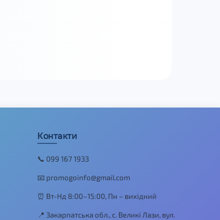
Контакти
📞 099 167 1933
📧 promogoinfo@gmail.com
⏰ Вт-Нд 8:00–15:00, Пн – вихідний
📍 Закарпатська обл., с. Великі Лази, вул.