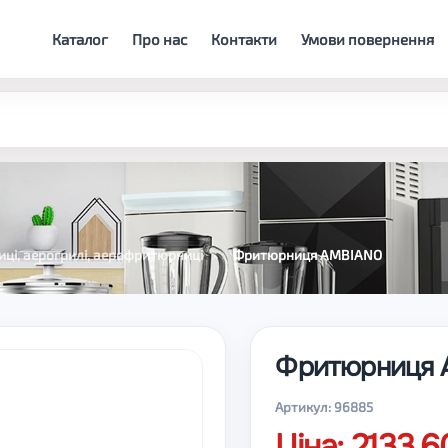
Каталог
Про нас
Контакти
Умови повернення
ці, аерогрилі, аерофритюрниці
Фритюрниця AMBIANO
Фритюрниця
Артикул: 96885
Ціна: 2133.