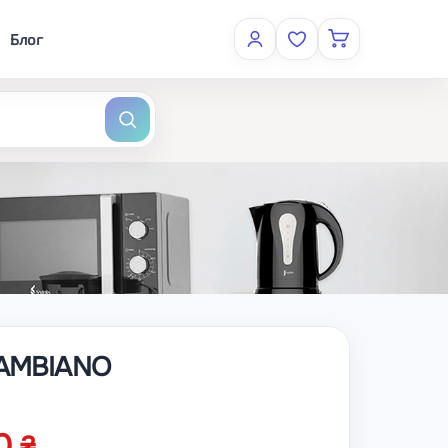
Блог
 AMBIANO
60