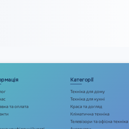
ормація
Категорії
лог
Техніка для дому
нас
Техніка для кухні
авка та оплата
Краса та догляд
акти
Кліматична техніка
Телевізори та офісна техніка
тика конфіденційності
Аксесуари