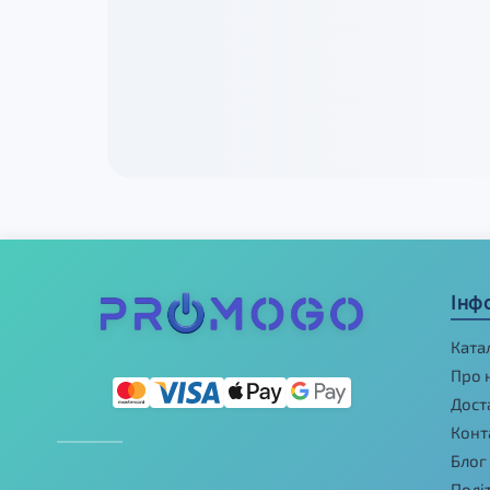
Інф
Ката
Про 
Дост
Конт
Блог
Полі