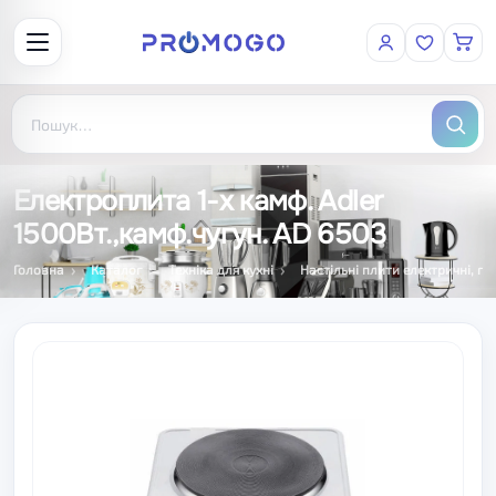
Електроплита 1-х камф. Adler
1500Вт.,камф.чугун. AD 6503
Головна
Каталог
Техніка для кухні
Настільні плити електричні, га