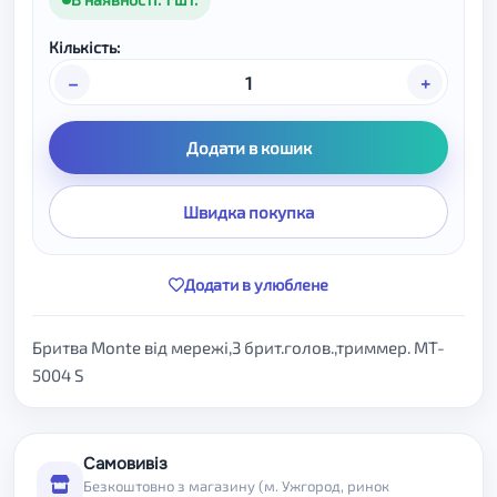
Кількість:
–
+
Додати в кошик
Швидка покупка
Додати в улюблене
Бритва Monte від мережі,3 брит.голов.,триммер. MT-
5004 S
Самовивіз
Безкоштовно з магазину (м. Ужгород, ринок