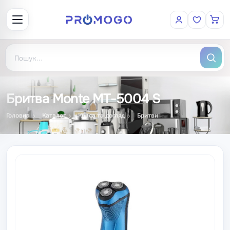
Бритва Monte MT-5004 S
Головна
Каталог
Краса та догляд
Бритви