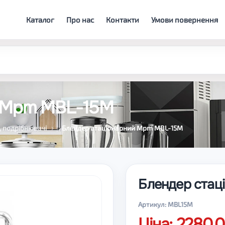
Каталог
Про нас
Контакти
Умови повернення
й Mpm MBL-15M
, подрібнювачі
Блендер стаціонарний Mpm MBL-15M
Блендер стац
Артикул: MBL15M
Ціна: 2280.