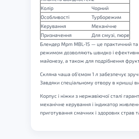
Колір
Чорний
Особливості
Турборежим
Керування
Механічне
Призначення
Для смузі, пюре
Блендер Mpm MBL-15 — це практичний та п
режимом дозволяють швидко і ефективно з
майонезу, а також для подрібнення фруктів
Скляна чаша об'ємом 1 л забезпечує зруч
Завдяки спеціальному отвору в кришці ви
Корпус і ніжки з нержавіючої сталі гаран
механічне керування і індикатор живленн
приготування смачних і здорових страв та