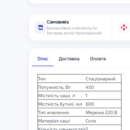
Самовивіз
Безкоштовно з магазину (м.
Ужгород, ринок Краснодонців)
Опис
Доставка
Оплата
Тип
Стаціонарний
Потужність, Вт
450
Місткість чаші, л
1
Місткість бутилі, мл
600
Тип живлення
Мережа 220 В
Матеріал чаші
Скло
Кількість швидкостей
2