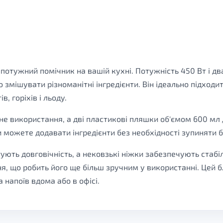
отужний помічник на вашій кухні. Потужність 450 Вт і дв
мішувати різноманітні інгредієнти. Він ідеально підходить
, горіхів і льоду.
не використання, а дві пластикові пляшки об'ємом 600 мл 
 можете додавати інгредієнти без необхідності зупиняти 
тують довговічність, а нековзькі ніжки забезпечують стабіл
я, що робить його ще більш зручним у використанні. Цей б
 напоїв вдома або в офісі.