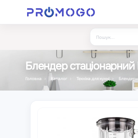
Блендер стаціонарни
Головна
Каталог
Техніка для кухні
Блендери