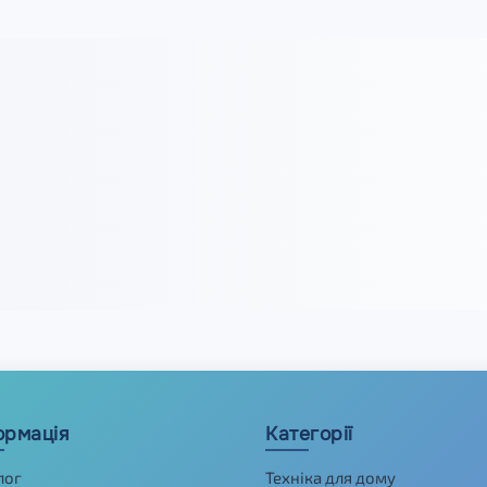
ормація
Категорії
лог
Техніка для дому