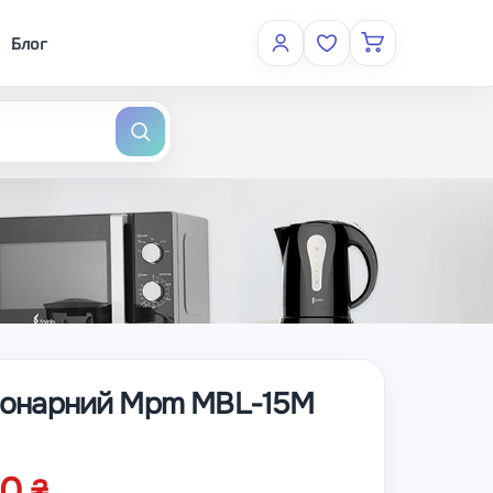
Блог
іонарний Mpm MBL-15M
00