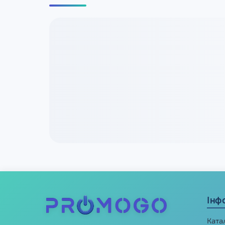
Інф
Ката