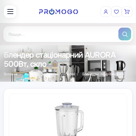
Блендер стаціонарний AURORA
500Вт, скло
Головна
Каталог
Техніка для кухні
Блендери, подрібнювачі