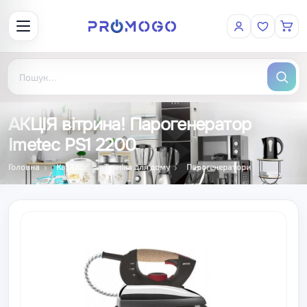
АКЦІЯ вітрина! Парогенератор
Imetec PS1 2200
Головна
Каталог
Техніка для дому
Парогенератори