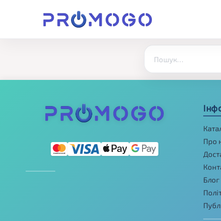
Інф
Ката
Про 
Дост
Конт
Блог
Полі
Публ