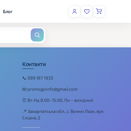
Блог
Контакти
📞 099 167 1933
📧 promogoinfo@gmail.com
⏰ Вт-Нд 8:00–15:00, Пн – вихідний
📍 Закарпатська обл., с. Великі Лази, вул.
Східна, 2