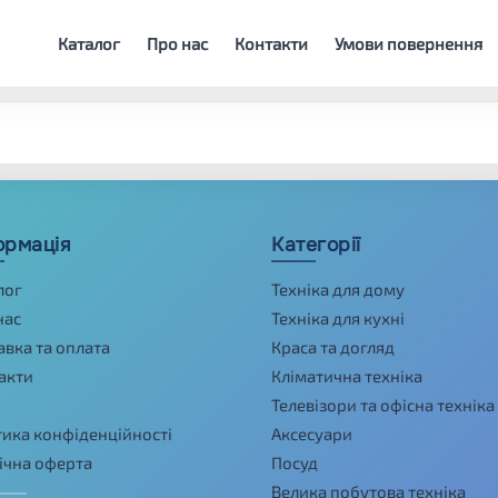
Каталог
Про нас
Контакти
Умови повернення
ормація
Категорії
лог
Техніка для дому
нас
Техніка для кухні
авка та оплата
Краса та догляд
акти
Кліматична техніка
Телевізори та офісна техніка
тика конфіденційності
Аксесуари
ічна оферта
Посуд
Велика побутова техніка